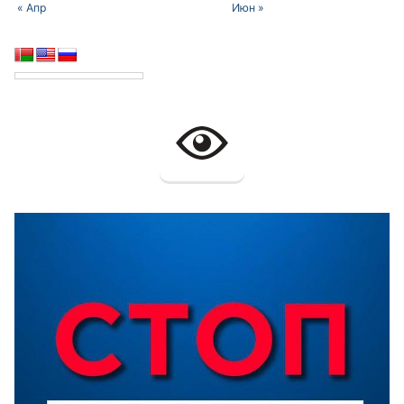
« Апр
Июн »